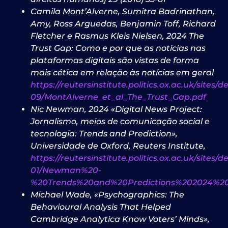
Camila Mont’Alverne, Sumitra Badrinathan,
Amy, Ross Arguedas, Benjamin Toff, Richard
Fletcher e Rasmus Kleis Nielsen, 2024 The
Trust Gap: Como e por que as notícias nas
plataformas digitais são vistas de forma
mais cética em relação às notícias em geral
https://reutersinstitute.politics.ox.ac.uk/sites/de
09/MontAlverne_et_al_The_Trust_Gap.pdf
Nic Newman, 2024 «Digital News Project:
Jornalismo, meios de comunicação social e
tecnologia: Trends and Prediction»,
Universidade de Oxford, Reuters Institute,
https://reutersinstitute.politics.ox.ac.uk/sites/d
01/Newman%20-
%20Trends%20and%20Predictions%202024%20
Michael Wade, «Psychographics: The
Behavioural Analysis That Helped
Cambridge Ana­lytica Know Voters’ Minds»,