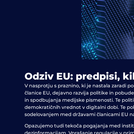
Odziv EU: predpisi, k
V nasprotju s praznino, ki je nastala zaradi 
članice EU, dejavno razvija politike in pobud
in spodbujanja medijske pismenosti. Te polit
demokratičnih vrednot v digitalni dobi. Te po
sodelovanjem med državami članicami EU na 
Opazujemo tudi tekoča pogajanja med instituci
dezinformacijam. Vprašanje regulacije v prim