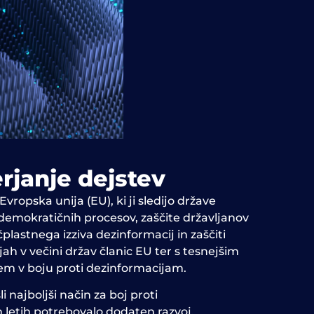
rjanje dejstev
ropska unija (EU), ki ji sledijo države
a demokratičnih procesov, zaščite državljanov
lastnega izziva dezinformacij in zaščiti
ah v večini držav članic EU ter s tesnejšim
m v boju proti dezinformacijam.
najboljši način za boj proti
h letih potrebovalo dodaten razvoj.