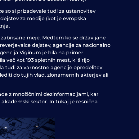
e so si prizadevale tudi za ustanovitev
dejstev za medije (kot je evropska
nja.
so zabrisane meje. Medtem ko se državljane
reverjevalce dejstev, agencije za nacionalno
gencija Viginum je bila na primer
 več kot 193 spletnih mest, ki širijo
da tudi za varnostne agencije opredelitev
diti do tujih vlad, zlonamernih akterjev ali
pade z množičnimi dezinformacijami, kar
n akademski sektor. In tukaj je resnična