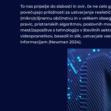
To nas pripelje do slabosti in ovir, če ne celo
povečujejo priložnosti za ustvarjanje realisti
(mikro)ciljnemu občinstvu in v velikem obsegu
pravic, pristranskih algoritmov, poslovnih 
mest/zaposlitve s tehnologijo v številnih se
videoposnetkov, besedil in slik, ustvarjale 
informacijam (Newman 2024).