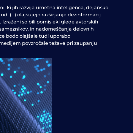
emi, ki jih razvija umetna inteligenca, dejansko
udi (…) olajšujejo razširjanje dezinformacij
zraženi so bili pomisleki glede avtorskih
posameznikov, in nadomeščanja delovnih
nce bodo olajšale tudi uporabo
n medijem povzročale težave pri zaupanju