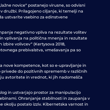
„lažne novice“ postanejo virusne, so odvisni
 v družbi.
Prilagojeno ciljanje, ki temelji na
 da ustvarite vsebino za edinstvene
panje negativno vpliva na rezultate volitev
 vplivanja na politična mnenja in rezultate
n izbire volivcev“ (Kertysova 2018,
svetovnega prebivalstva, vmešavanja pa so
eva nove kompetence, kot so e-upravljanje in
o privede do pozitivnih sprememb v različnih
nju avtoritete in vrednot, ki jih nadomešča
slog in ustvarjajo prostor za manipulacijo
vsebinami.
Ohranjanje stabilnosti in zaupanja v
 okolju postalo izziv. Kibernetska varnost in