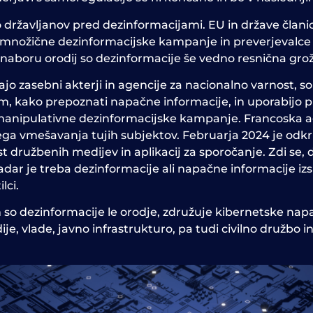
o državljanov pred dezinformacijami. EU in države članic
le množične dezinformacijske kampanje in preverjevalce 
 naboru orodij so dezinformacije še vedno resnična grož
jajo zasebni akterji in agencije za nacionalno varnost, 
m, kako prepoznati napačne informacije, in uporabijo p
o manipulativne dezinformacijske kampanje. Francoska a
ga vmešavanja tujih subjektov. Februarja 2024 je odkrila
 družbenih medijev in aplikacij za sporočanje. Zdi se, 
dar je treba dezinformacije ali napačne informacije izsle
lci.
m so dezinformacije le orodje, združuje kibernetske na
e, vlade, javno infrastrukturo, pa tudi civilno družbo i