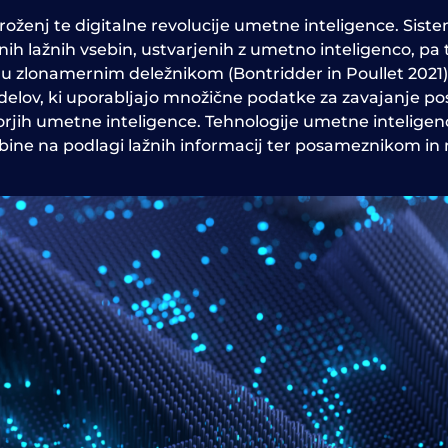
 groženj te digitalne revolucije umetne inteligence. Sist
čnih lažnih vsebin, ustvarjenih z umetno inteligenco, pa t
 zlonamernim deležnikom (Bontridder in Poullet 2021). I
modelov, ki uporabljajo množične podatke za zavajanje 
ktorjih umetne inteligence. Tehnologije umetne intelige
vsebine na podlagi lažnih informacij ter posameznikom i