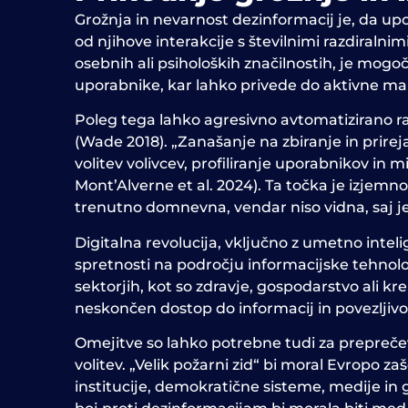
Grožnja in nevarnost dezinformacij je, da upor
od njihove interakcije s številnimi razdiralni
osebnih ali psiholoških značilnostih, je mogo
uporabnike, kar lahko privede do aktivne man
Poleg tega lahko agresivno avtomatizirano ra
(Wade 2018). „Zanašanje na zbiranje in prir
volitev volivcev, profiliranje uporabnikov in m
Mont’Alverne et al. 2024). Ta točka je izjem
trenutno domnevna, vendar niso vidna, saj je
Digitalna revolucija, vključno z umetno intel
spretnosti na področju informacijske tehnolo
sektorjih, kot so zdravje, gospodarstvo ali k
neskončen dostop do informacij in povezljivos
Omejitve so lahko potrebne tudi za preprečeva
volitev. „Velik požarni zid“ bi moral Evropo 
institucije, demokratične sisteme, medije in