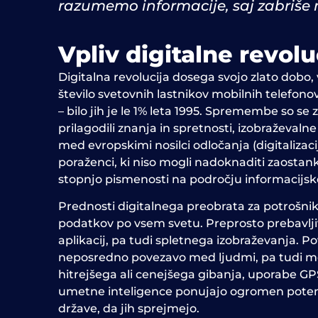
razumemo informacije, saj zabriše
Vpliv digitalne revol
Digitalna revolucija dosega svojo zlato dobo, 
število svetovnih lastnikov mobilnih telefono
– bilo jih je le 1% leta 1995. Spremembe so se z
prilagodili znanja in spretnosti, izobraževaln
med evropskimi nosilci odločanja (digitalizaci
poraženci, ki niso mogli nadoknaditi zaostanka 
stopnjo pismenosti na področju informacijske
Prednosti digitalnega preobrata za potrošni
podatkov po vsem svetu. Preprosto prebavljiv
aplikacij, pa tudi spletnega izobraževanja. P
neposredno povezavo med ljudmi, pa tudi med 
hitrejšega ali cenejšega gibanja, uporabe GP
umetne inteligence ponujajo ogromen potencial
države, da jih sprejmejo.