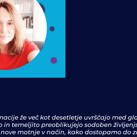
cije že več kot desetletje uvrščajo med gla
 in temeljito preoblikujejo sodoben življenj
 nove motnje v način, kako dostopamo do zn