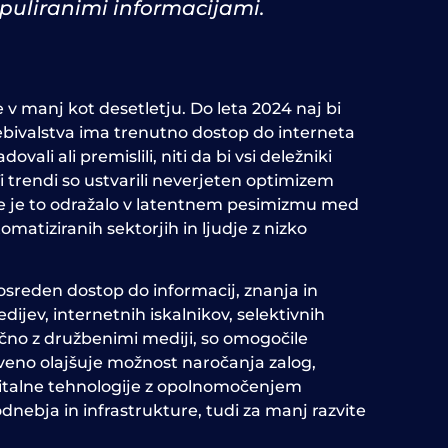
puliranimi informacijami.
e v manj kot desetletju. Do leta 2024 naj bi
rebivalstva ima trenutno dostop do interneta
vali ali premislili, niti da bi vsi deležniki
Ti trendi so ustvarili neverjeten optimizem
ar se je to odražalo v latentnem pesimizmu med
omatiziranih sektorjih in ljudje z nizko
sreden dostop do informacij, znanja in
jev, internetnih iskalnikov, selektivnih
jučno z družbenimi mediji, so omogočile
tveno olajšuje možnost naročanja zalog,
igitalne tehnologije z opolnomočenjem
dnebja in infrastrukture, tudi za manj razvite