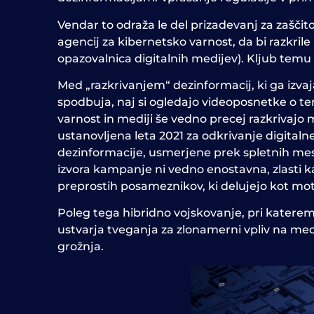
Vendar to odraža le del prizadevanj za zaščit
agencij za kibernetsko varnost, da bi razkri
opazovalnica digitalnih medijev). Kljub temu
Med „razkrivanjem“ dezinformacij, ki ga izva
spodbuja, naj si ogledajo videoposnetke o te
varnost in mediji še vedno precej razkrivaj
ustanovljena leta 2021 za odkrivanje digitalne
dezinformacije, usmerjene prek spletnih mest
izvora kampanje ni vedno enostavna, zlasti ka
preprostih posameznikov, ki delujejo kot moti
Poleg tega hibridno vojskovanje, pri katere
ustvarja tveganja za zlonamerni vpliv na medij
grožnja.