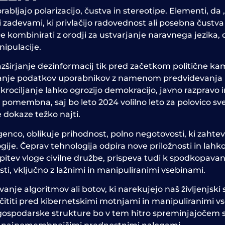
abljajo polarizacijo, čustva in stereotipe. Elementi, da 
mi zadevami, ki privlačijo radovednost ali posebna čustva
če kombinirati z orodji za ustvarjanje naravnega jezika,
ipulacije.
zširjanje dezinformacij tik pred začetkom politične kam
ejanje podatkov uporabnikov z namenom predvidevanja in
ikrociljanje lahko ogrozijo demokracijo, javno razpravo i
no pomembna, saj bo leto 2024 volilno leto za polovico 
 dokaze težko najti.
igenco, oblikuje prihodnost, polno negotovosti, ki zaht
gije.
Čeprav tehnologija odpira nove priložnosti in lahk
repitev vloge civilne družbe, prispeva tudi k spodkopava
ti, vključno z lažnimi in manipuliranimi vsebinami.
nje algoritmov ali botov, ki narekujejo naš življenjski 
zaščititi pred kibernetskimi motnjami in manipuliranimi 
 gospodarske strukture bo v tem hitro spreminjajočem se