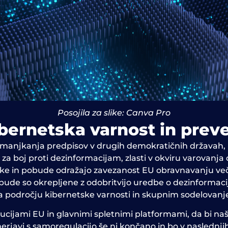
Posojila za slike: Canva Pro
ibernetska varnost in preve
pomanjkanja predpisov v drugih demokratičnih državah, Ev
e za boj proti dezinformacijam, zlasti v okviru varovanj
ike in pobude odražajo zavezanost EU obravnavanju večp
bude so okrepljene z odobritvijo uredbe o dezinformacij
področju kibernetske varnosti in skupnim sodelovanje
jami EU in glavnimi spletnimi platformami, da bi našli 
erjavi s samoregulacijo še ni končano in bo v naslednji