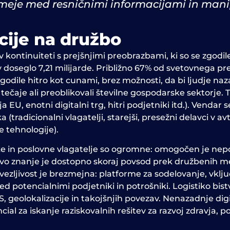
 meje med resničnimi informacijami in mani
ucije na družbo
v kontinuiteti s prejšnjimi preobrazbami, ki so se zgodil
v doseglo 7,21 milijarde. Približno 67% od svetovnega p
godile hitro kot cunami, brez možnosti, da bi ljudje nazado
e tečaje ali preoblikovali številne gospodarske sektorje. 
ja EU, enotni digitalni trg, hitri podjetniki itd.). Vend
(tradicionalni vlagatelji, starejši, presežni delavci v avt
 tehnologije).
ke in poslovne vlagatelje so ogromne: omogočen je nepo
o znanje je dostopno skoraj povsod prek družbenih medi
ovezljivost je brezmejna: platforme za sodelovanje, vkl
potencialnimi podjetniki in potrošniki. Logistiko bis
S, geolokalizacije in takojšnjih povezav. Nenazadnje d
 za iskanje raziskovalnih rešitev za razvoj zdravja, po