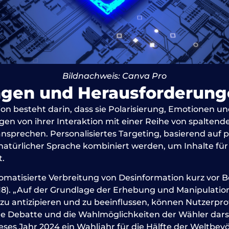
Bildnachweis: Canva Pro
ngen und Herausforderun
 besteht darin, dass sie Polarisierung, Emotionen un
ngen von ihrer Interaktion mit einer Reihe von spalten
 ansprechen.
Personalisiertes Targeting, basierend auf
atürlicher Sprache kombiniert werden, um Inhalte für e
t.
tomatisierte Verbreitung von Desinformation kurz vor 
8). „Auf der Grundlage der Erhebung und Manipulation
 antizipieren und zu beeinflussen, können Nutzerprof
he Debatte und die Wahlmöglichkeiten der Wähler darste
dieses Jahr 2024 ein Wahljahr für die Hälfte der Weltb