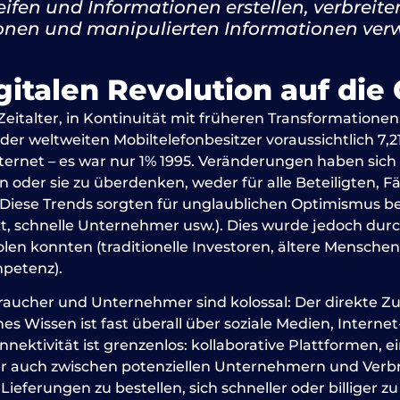
ifen und Informationen erstellen, verbreite
onen und manipulierten Informationen verw
italen Revolution auf die 
 Zeitalter, in Kontinuität mit früheren Transformatione
der weltweiten Mobiltelefonbesitzer voraussichtlich 7,2
ernet – es war nur 1% 1995. Veränderungen haben sich 
n oder sie zu überdenken, weder für alle Beteiligten, 
 Diese Trends sorgten für unglaublichen Optimismus 
rkt, schnelle Unternehmer usw.). Dies wurde jedoch du
holen konnten (traditionelle Investoren, ältere Mensche
petenz).
braucher und Unternehmer sind kolossal: Der direkte Zu
hes Wissen ist fast überall über soziale Medien, Inte
ektivität ist grenzenlos: kollaborative Plattformen, ei
 auch zwischen potenziellen Unternehmern und Verbra
 Lieferungen zu bestellen, sich schneller oder billiger