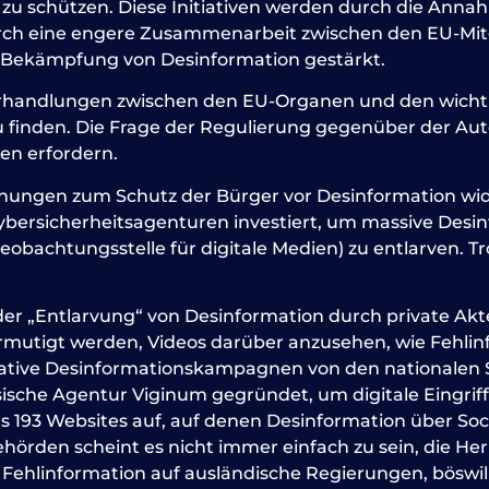
r zu schützen. Diese Initiativen werden durch die Ann
rch eine engere Zusammenarbeit zwischen den EU-Mitg
Bekämpfung von Desinformation gestärkt.
Verhandlungen zwischen den EU-Organen und den wicht
inden. Die Frage der Regulierung gegenüber der Autor
en erfordern.
mühungen zum Schutz der Bürger vor Desinformation wid
ybersicherheitsagenturen investiert, um massive De
obachtungsstelle für digitale Medien) zu entlarven. Tr
r „Entlarvung“ von Desinformation durch private Akt
rmutigt werden, Videos darüber anzusehen, wie Fehli
ative Desinformationskampagnen von den nationalen
zösische Agentur Viginum gegründet, um digitale Eingr
s 193 Websites auf, auf denen Desinformation über S
behörden scheint es nicht immer einfach zu sein, die H
ehlinformation auf ausländische Regierungen, böswill